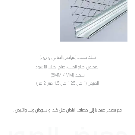
سلك ممدد (فواصل المباني والزوايا)
المجلفن، صاج الصلب، صاج الصلب الأسود
سمك (5MM، 4MM)
العرض (1 متر، 1.25 متر، 1.5 متر، 2 متر)
قم بتصدير منتجاتنا إلى مختلف البلدان مثل كندا والسودان وليبيا والأردن .
معرض الصور