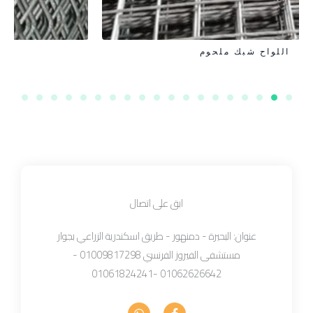
سلك ممدد - بقلاوه
ابق على اتصال
عنوان: البحيرة - دمنهور - طريق اسكندرية الزراعي بجوار
مستشفى الفيروز الفرنسي 01009817298 -
01062626642 -01061824241
W
F