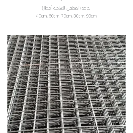
الخامة (المجلفن، الساخنة، أقطار)
40cm، 60cm، 70cm، 80cm، 90cm