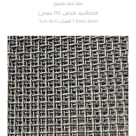
سلك شبك منسوج
الخامة(أسود، المجلفن، PVC، مغطى)
1.5mm، 6mm الفتحات: 1cm، 6cm