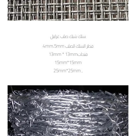
سلك شبك صلب غرابيل
قطر السلك الصلب 4mm،5mm
قتحات13mm * 13mm
15mm*15mm
, 25mm*25mm