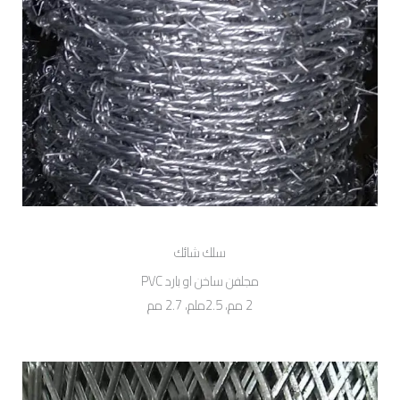
سلك شائك
مجلفن ساخن او بارد PVC
2 مم، 2.5ملم، 2.7 مم